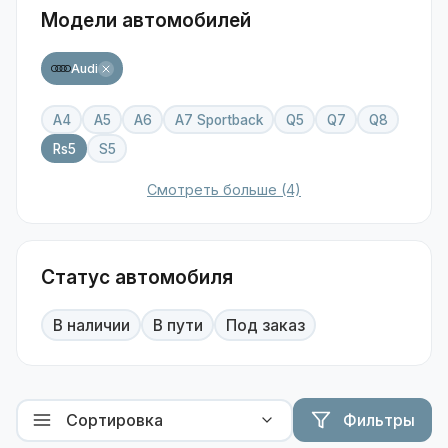
Модели автомобилей
Audi
A4
A5
A6
A7 Sportback
Q5
Q7
Q8
Rs5
S5
Смотреть больше (4)
Статус автомобиля
В наличии
В пути
Под заказ
Фильтры