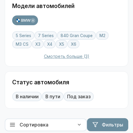
Модели автомобилей
BMW
5 Series
7 Series
840 Gran Coupe
M2
M3 CS
X3
X4
X5
X6
Смотреть больше (3)
Статус автомобиля
В наличии
В пути
Под заказ
Фильтры