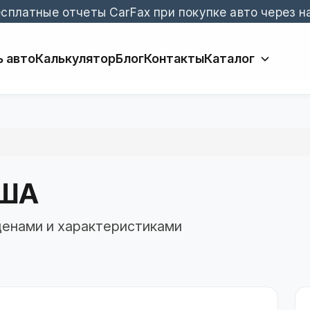
сплатные отчеты CarFax при покупке авто через н
 авто
Калькулятор
Блог
Контакты
Каталог
США
 ценами и характеристиками