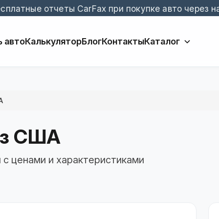
сплатные отчеты CarFax при покупке авто через н
 авто
Калькулятор
Блог
Контакты
Каталог
А
из США
и с ценами и характеристиками